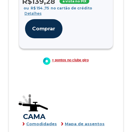
R$
139
,28
a vista no PIX
ou
R$
154
,75
no cartão de crédito
Detalhes
Comprar
+ pontos no clube giro
CAMA
Comodidades
Mapa de assentos