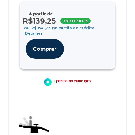
A partir de
R$
139
,25
a vista no PIX
ou
R$
154
,72
no cartão de crédito
Detalhes
Comprar
+ pontos no clube giro