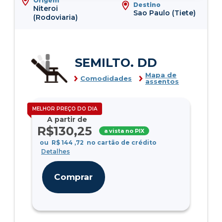
Origem
Destino
Niteroi
Sao Paulo (Tiete)
(Rodoviaria)
SEMILTO. DD
Mapa de
Comodidades
assentos
MELHOR PREÇO DO DIA
A partir de
R$
130
,25
a vista no PIX
ou
R$
144
,72
no cartão de crédito
Detalhes
Comprar