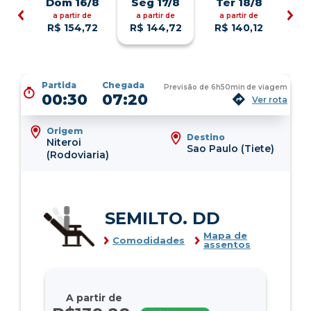
Dom 16/8
Seg 17/8
Ter 18/8
a partir de
a partir de
a partir de
R$ 154,72
R$ 144,72
R$ 140,12
Partida
Chegada
Previsão de
6h50min
de viagem
00:30
07:20
Ver rota
Origem
Destino
Niteroi
Sao Paulo (Tiete)
(Rodoviaria)
SEMILTO. DD
Mapa de
Comodidades
assentos
A partir de