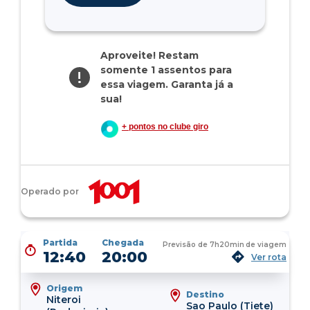
Aproveite! Restam
somente 1 assentos para
!
essa viagem. Garanta já a
sua!
+ pontos no clube giro
Operado por
Partida
Chegada
Previsão de
7h20min
de viagem
12:40
20:00
Ver rota
Origem
Destino
Niteroi
Sao Paulo (Tiete)