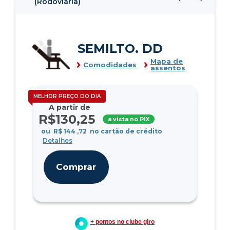
(Rodoviaria)
SEMILTO. DD
Mapa de
Comodidades
assentos
MELHOR PREÇO DO DIA
A partir de
R$
130
,25
a vista no PIX
ou
R$
144
,72
no cartão de crédito
Detalhes
Comprar
+ pontos no clube giro