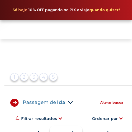
Só hoje:
10% OFF pagando no PIX e viaje
quando quiser!
1
2
3
4
5
Passagem de
Ida
Alterar busca
Filtrar resultados
Ordenar por