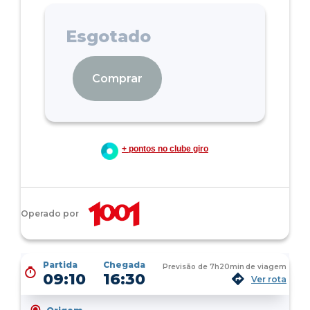
Esgotado
Comprar
+ pontos no clube giro
Operado por
Partida
Chegada
Previsão de
7h20min
de viagem
09:10
16:30
Ver rota