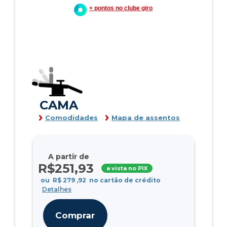
+ pontos no clube giro
CAMA
Comodidades
Mapa de assentos
A partir de
R$
251
,93
a vista no PIX
ou
R$
279
,92
no cartão de crédito
Detalhes
Comprar