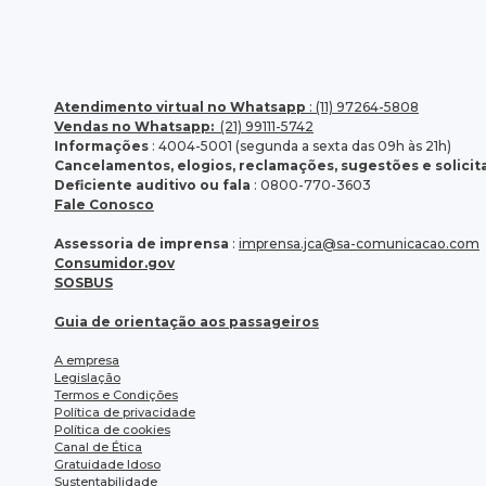
Atendimento virtual no Whatsapp
: (11) 97264-5808
Vendas no Whatsapp:
(21) 99111-5742
Informações
: 4004-5001 (segunda a sexta das 09h às 21h)
Cancelamentos, elogios, reclamações, sugestões e solici
Deficiente auditivo ou fala
: 0800-770-3603
Fale Conosco
Assessoria de imprensa
:
imprensa.jca@sa-comunicacao.com
Consumidor.gov
SOSBUS
Guia de orientação aos passageiros
A empresa
Legislação
Termos e Condições
Política de privacidade
Política de cookies
Canal de Ética
Gratuidade Idoso
Sustentabilidade