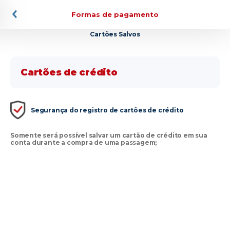
Formas de pagamento
Cartões Salvos
Meu
Cartões de crédito
perfil
na
1001
Segurança do registro de cartões de crédito
Somente será possível salvar um cartão de crédito em sua
Meus dados
conta durante a compra de uma passagem;
Passageiro
frequente
Alterar
senha