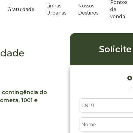
Pontos
Linhas
Nossos
Gratuidade
de
Urbanas
Destinos
venda
Solicit
idade
s que
 contingência do
ometa, 1001 e