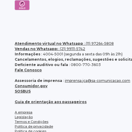
Atendimento virtual no Whatsapp
: (11) 97264-5808
Vendas no Whatsapp:
(21) 99111-5742
Informações
: 4004-5001 (segunda a sexta das 09h às 21h)
Cancelamentos, elogios, reclamações, sugestões e solici
Deficiente auditivo ou fala
: 0800-770-3603
Fale Conosco
Assessoria de imprensa
:
imprensa.jca@sa-comunicacao.com
Consumidor.gov
SOSBUS
Guia de orientação aos passageiros
A empresa
Legislação
Termos e Condições
Política de privacidade
Política de cookies