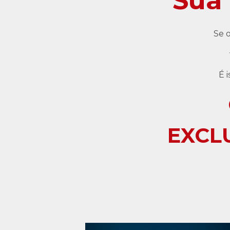
Sua
Se 
É 
EXCL