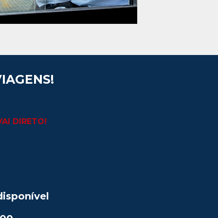
IAGENS!
VAI DIRETO!
isponível