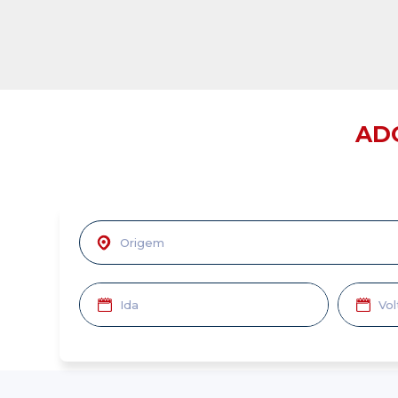
AD
De:
Cidade,
estação