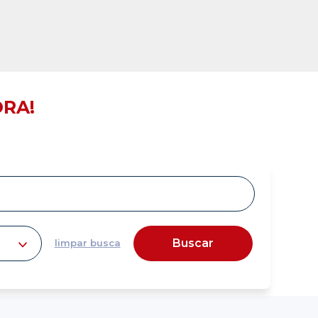
RA!
Buscar
limpar busca