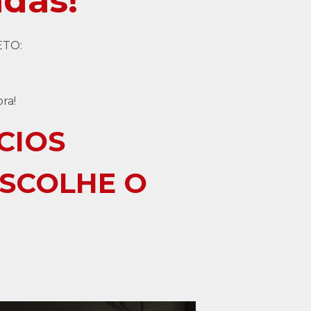
das!
ETO:
!
ra!
CIOS
ESCOLHE O