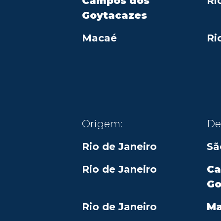
Campos dos
Ri
Goytacazes
Macaé
Ri
Origem:
De
Rio de Janeiro
Sã
Rio de Janeiro
Ca
Go
Rio de Janeiro
M