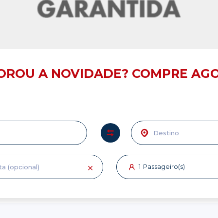
OROU A NOVIDADE? COMPRE AGO
Para:
Cidade,
estação
1
Passageiro(s)