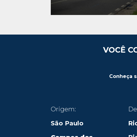
VOCÊ C
Conheça se
Origem:
De
São Paulo
Ri