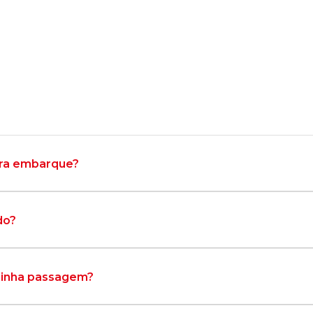
ara embarque?
do?
minha passagem?