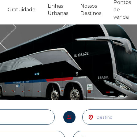
Pontos
Linhas
Nossos
Gratuidade
de
Urbanas
Destinos
venda
Para:
Cidade,
estação