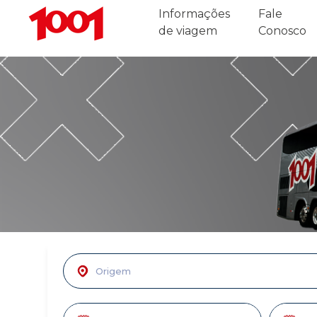
Informações
Fale
de viagem
Conosco
De:
Cidade,
estação